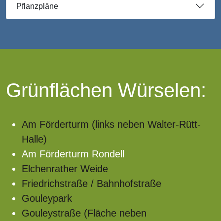
Pflanzpläne
Grünflächen Würselen:
Am Förderturm (links neben Walter-Rütt-
Halle)
Am Förderturm Rondell
Elchenrather Weide
Friedrichstraße / Bahnhofstraße
Gouleypark
Gouleystraße (Fläche neben