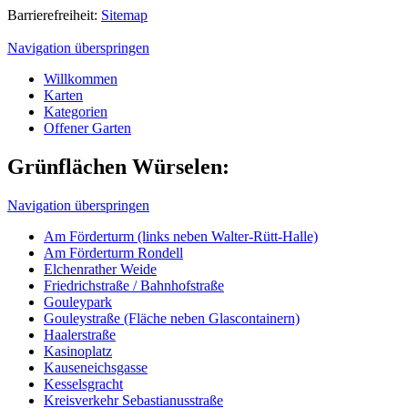
Barrierefreiheit:
Sitemap
Navigation überspringen
Willkommen
Karten
Kategorien
Offener Garten
Grünflächen Würselen:
Navigation überspringen
Am Förderturm (links neben Walter-Rütt-Halle)
Am Förderturm Rondell
Elchenrather Weide
Friedrichstraße / Bahnhofstraße
Gouleypark
Gouleystraße (Fläche neben Glascontainern)
Haalerstraße
Kasinoplatz
Kauseneichsgasse
Kesselsgracht
Kreisverkehr Sebastianusstraße